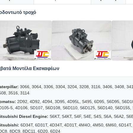
οδοντωτό τροχό
βατά Μοντέλα Εκσκαφέων
aterpillar:
3066, 3064, 3306, 3304, 3204, 3208, 3116, 3406, 3408, 3
508, 3516, 3114
omatsu:
2D92, 4D92, 4D94, 3D95, 4D95L, S495, 6D95, S6D95, S6D1
D105-5, 4D106, SD107, S6D108, S6D110, S6D125, S6D140, S6D155,
itsubishi Diesel Engine:
S6KT, S4KT, S4F, S4E, S4S, S6A, S6A2, S6
itsubishi:
6D34T, 6D31T, 4D34T, 4D31T, 4M4O, 4M50, 6M60, 6D14T, 
DC8, 8DC9, 8DC11, 6D20, 6D24