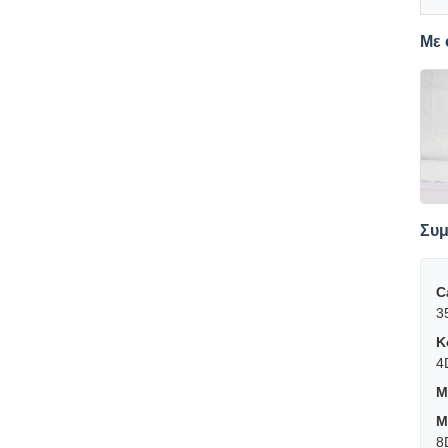
Με 
Συμ
C
3
K
4
M
M
8