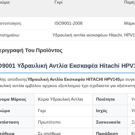
ρώμα:
Γκρί
Παρέ
ιστοποίηση:
ISO9001-2008
Μάρκ
πισημαίνω:
Υδραυλική αντλία εκσκαφέων Hitachi
, 
HPV1
εριγραφή Του Προϊόντος
O9001 Υδραυλική Αντλία Εκσκαφέα Hitachi HPV
λής απόδοσης
Υδραυλική Αντλία Εκσκαφέα HITACHI HPV145
με συγκ
υλική αντλία εμβόλου αρχικού εξοπλισμού έχει σχεδιαστεί για αξιόπιστη
νομα Μέρους
Κύρια Υδραυλική Αντλία
Ποιότητα
Υ
ρώμα
Γκρι
Ισχύς
Υ
ατάσταση
Πρωτότυπο
Συσκευασία
Ξ
πόθεμα
Σε απόθεμα
Παράδοση
Ε