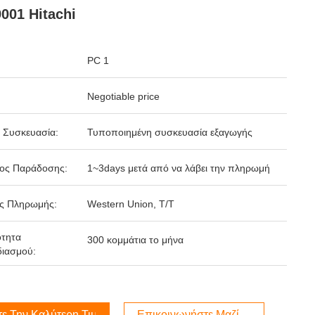
001 Hitachi
PC 1
Negotiable price
 Συσκευασία:
Τυποποιημένη συσκευασία εξαγωγής
δος Παράδοσης:
1~3days μετά από να λάβει την πληρωμή
ς Πληρωμής:
Western Union, T/T
ότητα
300 κομμάτια το μήνα
ιασμού:
τε Την Καλύτερη Τιμή
Επικοινωνήστε Μαζί Μας