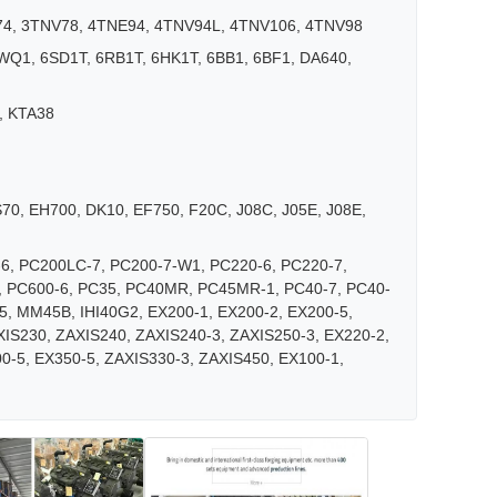
4, 3TNV78, 4TNE94, 4TNV94L, 4TNV106, 4TNV98
WQ1, 6SD1T, 6RB1T, 6HK1T, 6BB1, 6BF1, DA640,
, KTA38
0, EH700, DK10, EF750, F20C, J08C, J05E, J08E,
6, PC200LC-7, PC200-7-W1, PC220-6, PC220-7,
5, PC600-6, PC35, PC40MR, PC45MR-1, PC40-7, PC40-
5, MM45B, IHI40G2, EX200-1, EX200-2, EX200-5,
IS230, ZAXIS240, ZAXIS240-3, ZAXIS250-3, EX220-2,
0-5, EX350-5, ZAXIS330-3, ZAXIS450, EX100-1,