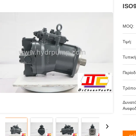
ISO9
MOQ:
Τιμή:
Τυπική
Περίο
Τρόπο
Δυνατ
Ανεφοδ
Βρεί