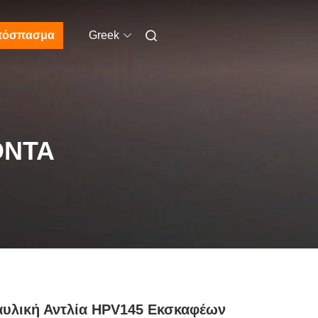
πόσπασμα
Greek
ΌΝΤΑ
υλική Αντλία HPV145 Εκσκαφέων