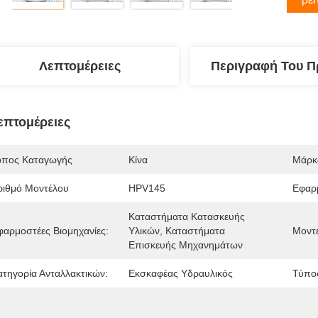
Λεπτομέρειες
Περιγραφή Του Π
επτομέρειες
όπος Καταγωγής
Κίνα
Μάρκ
ριθμό Μοντέλου
HPV145
Εφαρ
Καταστήματα Κατασκευής 
φαρμοστέες Βιομηχανίες:
Υλικών, Καταστήματα 
Μοντ
Επισκευής Μηχανημάτων
ατηγορία Ανταλλακτικών:
Εκσκαφέας Υδραυλικός
Τύπο