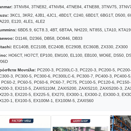
anmar:
3TNV84, 3TNE82, 4TNV84, 4TNE84, 4TNE88, 3TNV75, 3TNV7
suzu:
3KC1, 3KR2, 4JB1, 4JC1, 4BD1T, C240, 6BD1T, 6BG1T, D500, 6
A220, E120, 4LE1, 4LE2
ummins:
6BD5.9, 6CT8.3, 4BT, 6BTAA, NH220, NT855, LTA10, KTA19
aewoo:
D1146, D2366, DB58, DO846, DB33
itachi:
EC140B, EC210B, EC240B, EC290B, EC360B, ZX330, ZX300
ino:
HO6CT, HO7CT, EP100, EM100, EL100, EB100, WO6E, DS50, DS7
06D
ρόσθετα Μοντέλα:
PC200-3, PC200LC-3, PC220-3, PC200-5, PC200-
C300-3, PC300-5, PC300-6, PC300LC-6, PC300-7, PC400-3, PC400-
, PC60-2, PC60-5, PC60-6, PC60-7, PC75, PC100-5, PC120-6, PC150-
X200-3, EX210-5, ZAXIS110M, ZAXIS200, ZAXIS210, ZAXIS200-3, ZAX
X220-3, EX220-5, EX225-5, EX270, EX300-1, EX300-2, EX300-3, EX30
X120-1, EX100-5, EX100M-1, EX100M-5, ZAXIS60