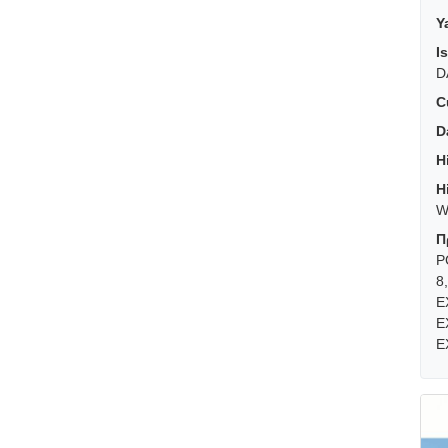
Y
I
D
C
D
H
H
W
Π
P
8
E
E
E