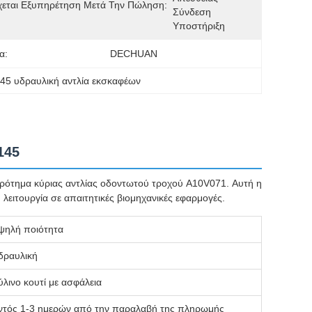
χεται Εξυπηρέτηση Μετά Την Πώληση:
Σύνδεση 
Υποστήριξη
α:
DECHUAN
45 υδραυλική αντλία εκσκαφέων
145
ρότημα κύριας αντλίας οδοντωτού τροχού A10V071. Αυτή η
 λειτουργία σε απαιτητικές βιομηχανικές εφαρμογές.
ψηλή ποιότητα
δραυλική
ύλινο κουτί με ασφάλεια
ντός 1-3 ημερών από την παραλαβή της πληρωμής