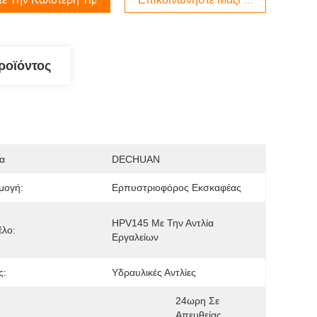
ροϊόντος
α
DECHUAN
μογή:
Ερπυστριοφόρος Εκσκαφέας
HPV145 Με Την Αντλία 
έλο:
Εργαλείων
ς:
Υδραυλικές Αντλίες
24ωρη Σε 
Απευθείας 