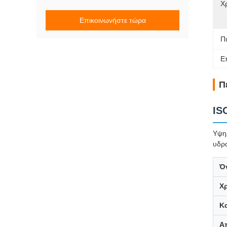
Χ
Επικοινωνήστε τώρα
Π
Ε
Π
IS
Υψη
υδρα
Ό
Χ
Κ
Α