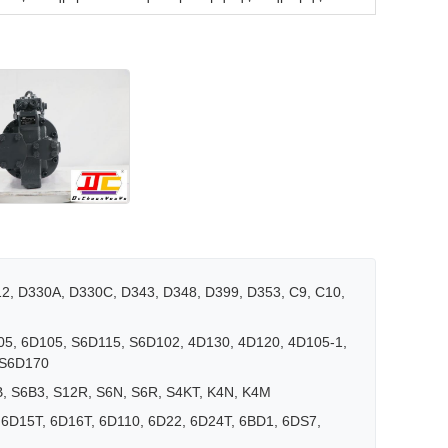
412, D330A, D330C, D343, D348, D399, D353, C9, C10,
05, 6D105, S6D115, S6D102, 4D130, 4D120, 4D105-1,
 S6D170
B, S6B3, S12R, S6N, S6R, S4KT, K4N, K4M
6D15T, 6D16T, 6D110, 6D22, 6D24T, 6BD1, 6DS7,