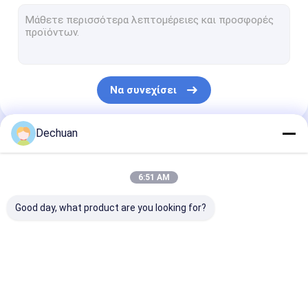
Επανασκευασμένες υδραυλικές αντλίες
Υδραυλική αντλία εκσκαφέων
Μέρη υδραυλικών αντλιών εκσκαφέων
Να συνεχίσει
Βαλβίδα ελέγχου εκσκαφέων
Εξάρτηση σφραγίδων εκσκαφέων
Dechuan
Οι Κατηγορίες Μας
Υδραυλική αντλία εργαλείων εκσκαφέων
6:51 AM
Ρυθμιστής υδραυλικών αντλιών
Good day, what product are you looking for?
Ανακουφιστική βαλβίδα εκσκαφέων
Υδραυλική μηχανή ανεμιστήρων
Επανασκευασμένες
Υδραυλική αντλία
Μέρη υδραυλι
Κοινή συνέλευση στροφέων
υδραυλικές αντλίες
εκσκαφέων
αντλιών εκσκ