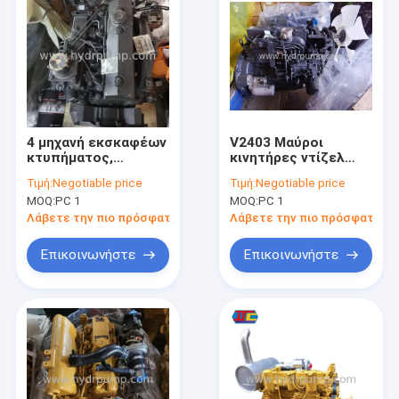
4 μηχανή εκσκαφέων
V2403 Μαύροι
κτυπήματος,
κινητήρες ντίζελ
δροσισμένη αέρας
Kubota με 2.600
Τιμή:
Negotiable price
Τιμή:
Negotiable price
συνέλευση B3.3
στροφές ανά λεπτό
MOQ:
PC 1
MOQ:
PC 1
μηχανών της
και 34.5 kW
Cummins
Λάβετε την πιο πρόσφατη τιμή
Λάβετε την πιο πρόσφατη τι
Επικοινωνήστε
Επικοινωνήστε
Αρχική Σελίδα
Προϊόντα
Βίντεο