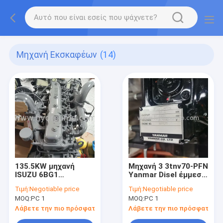
Μηχανή Εκσκαφέων
(14)
135.5KW μηχανή
Μηχανή 3 3tnv70-PFN
ISUZU 6BG1
Yanmar Disel έμμεση
εκσκαφέων για τη
έγχυση κυλίνδρων με
Τιμή:
Negotiable price
Τιμή:
Negotiable price
βιομηχανική
το κτύπημα 74mm
MOQ:
PC 1
MOQ:
PC 1
εφαρμογή
εκσκαφέων
Λάβετε την πιο πρόσφατη τιμή
Λάβετε την πιο πρόσφατη τι