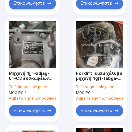
Επικοινωνήστε
Επικοινωνήστε
Μηχανή 4jj1-xdjag-
Forklift Isuzu χάλυβα
01-C3 εκσκαφέων
μηχανή 4gj1-tabga-
ISUZU για τη
01-C2 για τον
Τιμή:
Negotiable price
Τιμή:
Negotiable price
βιομηχανική
εκσκαφέα
MOQ:
PC 1
MOQ:
PC 1
εφαρμογή
Λάβετε την πιο πρόσφατη τιμή
Λάβετε την πιο πρόσφατη τι
Επικοινωνήστε
Επικοινωνήστε