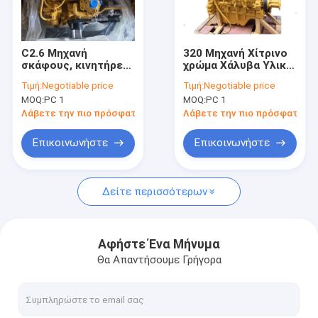
Εμφάνιση VR
Σχετικά με εμάς
C2.6 Μηχανή
320 Μηχανή Χίτρινο
σκάφους, κινητήρες
χρώμα Χάλυβα Υλικό
Γύρος εργοστασίων
ντίζελ OEM
Για S6K Excavator
Τιμή:
Negotiable price
Τιμή:
Negotiable price
διαθέσιμα
MOQ:
PC 1
MOQ:
PC 1
Ποιοτικός έλεγχος
Λάβετε την πιο πρόσφατη τιμή
Λάβετε την πιο πρόσφατη τι
επαφή
Επικοινωνήστε
Επικοινωνήστε
Νέα
Δείτε περισσότερων
Όλες οι περιπτώσεις
Blog
Αφήστε Ένα Μήνυμα
Θα Απαντήσουμε Γρήγορα
Ζητήστε ένα απόσπασμα