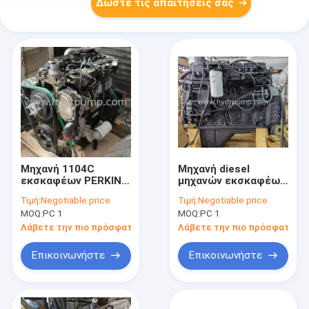
Δώστε τις απαιτήσεις σας
Μηχανή 1104C
Μηχανή diesel
εκσκαφέων PERKINS
μηχανών εκσκαφέων
RG75367 για τον
Pc200 της Cummins
Τιμή:
Negotiable price
Τιμή:
Negotiable price
εκσκαφέα Perkins
S6D107 KOMATSU
MOQ:
PC 1
MOQ:
PC 1
Λάβετε την πιο πρόσφατη τιμή
Λάβετε την πιο πρόσφατη τι
Επικοινωνήστε
Επικοινωνήστε