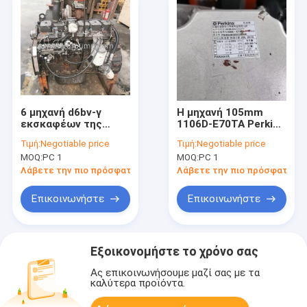
6 μηχανή d6bv-γ
Η μηχανή 105mm
εκσκαφέων της
1106D-E70TA Perkins
Hyundai κυλίνδρων
Disel άντεξε 7,01
Τιμή:
Negotiable price
Τιμή:
Negotiable price
μέρη για R220LC-
λίτρο για Excavaotr
MOQ:
PC 1
MOQ:
PC 1
9Shipping και
χειρισμού των
Λάβετε την πιο πρόσφατη τιμή
Λάβετε την πιο πρόσφατη τι
μηχανών
Επικοινωνήστε
Επικοινωνήστε
Εξοικονομήστε το χρόνο σας
Ας επικοινωνήσουμε μαζί σας με τα
καλύτερα προϊόντα.