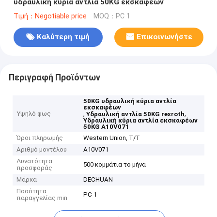
υδραυλική κύρια αντλία 50KG εκσκαφέων
Τιμή：Negotiable price
MOQ：PC 1
Καλύτερη τιμή
Επικοινωνήστε
Περιγραφή Προϊόντων
50KG υδραυλική κύρια αντλία
εκσκαφέων
Υψηλό φως
,
,
Υδραυλική αντλία 50KG rexroth
Υδραυλική κύρια αντλία εκσκαφέων
50KG A10V071
Όροι πληρωμής
Western Union, T/T
Αριθμό μοντέλου
A10V071
Δυνατότητα
500 κομμάτια το μήνα
προσφοράς
Μάρκα
DECHUAN
Ποσότητα
PC 1
παραγγελίας min