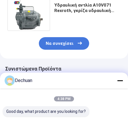
Υδραυλική αντλία A10V071
Rexroth, γκρίζα υδραυλική
κύρια αντλία 50KG εκσκαφέων
Να συνεχίσει
Συνιστώμενα Προϊόντα
Dechuan
4:38 PM
Good day, what product are you looking for?
Γνήσια
1588986
Πρωτότυπα