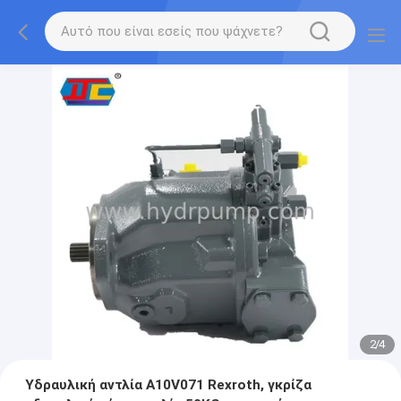
2
/
4
Υδραυλική αντλία A10V071 Rexroth, γκρίζα