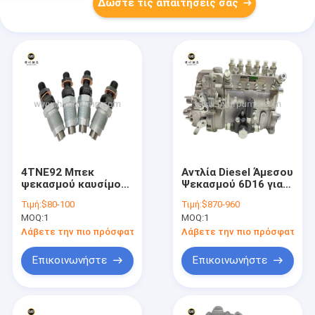
Δώστε τις απαιτήσεις σας
4TNE92 Μπεκ
Αντλία Diesel Άμεσου
ψεκασμού καυσίμου
Ψεκασμού 6D16 για
υψηλής απόδοσης
Hyundai 210-7
Τιμή:
$80-100
Τιμή:
$870-960
για κινητήρες ντίζελ
Excavator,
MOQ:
1
MOQ:
1
- Ανταλλακτικό για
Ανταλλακτικό
εκσκαφείς Yanmar
κινητήρα υψηλής
Λάβετε την πιο πρόσφατη τιμή
Λάβετε την πιο πρόσφατη τι
και μηχανήματα
απόδοσης για
έργων
μηχανήματα έργων
Επικοινωνήστε
Επικοινωνήστε