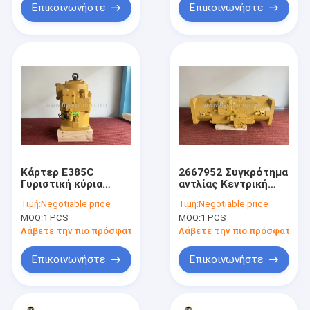
Επικοινωνήστε
Επικοινωνήστε
Κάρτερ E385C
2667952 Συγκρότημα
Γυριστική κύρια
αντλίας Κεντρική
υδραυλική αντλία
υδραυλική 365C
Τιμή:
Negotiable price
Τιμή:
Negotiable price
μηχανή αναβάθμισης
365C L 365C L MH
MOQ:
1 PCS
MOQ:
1 PCS
Λάβετε την πιο πρόσφατη τιμή
Λάβετε την πιο πρόσφατη τι
Επικοινωνήστε
Επικοινωνήστε