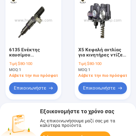
6135 Ενέκτης
X5 Κεφαλή αντλίας
καυσίμου
για κινητήρες ντίζελ
Αντικατασκευαστικό
94 98 Αντικατάστατο
Τιμή:
$80-100
Τιμή:
$80-100
μέρος κινητήρα
υψηλών επιδόσεων
MOQ:
1
MOQ:
1
ντίζελ υψηλών
για εκσκαφείς και
επιδόσεων για
μηχανήματα
Λάβετε την πιο πρόσφατη τιμή
Λάβετε την πιο πρόσφατη τι
ελκυστήρες και
κατασκευής
βαριές
Επικοινωνήστε
Επικοινωνήστε
κατασκευαστικές
μηχανές
Εξοικονομήστε το χρόνο σας
Ας επικοινωνήσουμε μαζί σας με τα
καλύτερα προϊόντα.