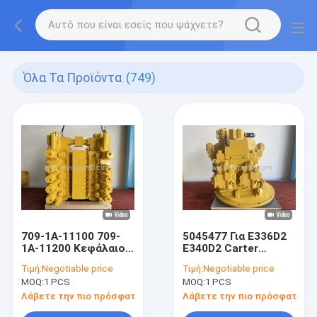
Όλα Τα Προϊόντα
(749)
709-1A-11100 709-
5045477 Για E336D2
1A-11200 Κεφάλαιο
E340D2 Carter
ελέγχου
Υδραυλική αντλία
Τιμή:
Negotiable price
Τιμή:
Negotiable price
εκσκαφής K5V160
MOQ:
1 PCS
MOQ:
1 PCS
Λάβετε την πιο πρόσφατη τιμή
Λάβετε την πιο πρόσφατη τι