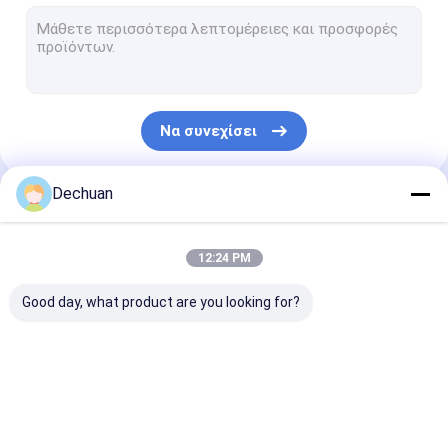
Επανασκευασμένες υδραυλικές αντλίες
Υδραυλική αντλία εκσκαφέων
Μέρη υδραυλικών αντλιών εκσκαφέων
Να συνεχίσει
Βαλβίδα ελέγχου εκσκαφέων
Εξάρτηση σφραγίδων εκσκαφέων
Dechuan
Οι Κατηγορίες Μας
Υδραυλική αντλία εργαλείων εκσκαφέων
12:24 PM
Ρυθμιστής υδραυλικών αντλιών
Good day, what product are you looking for?
Ανακουφιστική βαλβίδα εκσκαφέων
Υδραυλική μηχανή ανεμιστήρων
Επανασκευασμένες
Υδραυλική αντλία
Μέρη υδραυλι
Κοινή συνέλευση στροφέων
υδραυλικές αντλίες
εκσκαφέων
αντλιών εκσκ