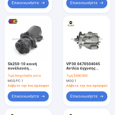
Επικοινωνήστε
Επικοινωνήστε
Sk250-10 κοινή
VP30 0470504045
συνέλευση
Αντλία έγχυσης
στροφέων, ένωση
πετρελαίου ντίζελ
Τιμή:
Negotiable price
Τιμή:
$680-800
υψηλών στροφέων
για βαρύ σύστημα
MOQ:
PC 1
MOQ:
1
για sk200-6 sk230-6
καυσίμου κινητήρα
ντίζελ
Λάβετε την πιο πρόσφατη τιμή
Λάβετε την πιο πρόσφατη τι
Επικοινωνήστε
Επικοινωνήστε