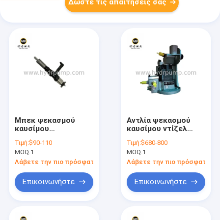
Δώστε τις απαιτήσεις σας
Μπεκ ψεκασμού
Αντλία ψεκασμού
καυσίμου
καυσίμου ντίζελ
SAA12VD140E-3C
QSM11 για βαρέως
Τιμή:
$90-110
Τιμή:
$680-800
6D170 6280 για
τύπου κινητήρες
MOQ:
1
MOQ:
1
κινητήρα ντίζελ
ντίζελ, σύστημα
καυσίμου σε
Λάβετε την πιο πρόσφατη τιμή
Λάβετε την πιο πρόσφατη τι
κατασκευαστικά και
βιομηχανικά
Επικοινωνήστε
Επικοινωνήστε
μηχανήματα