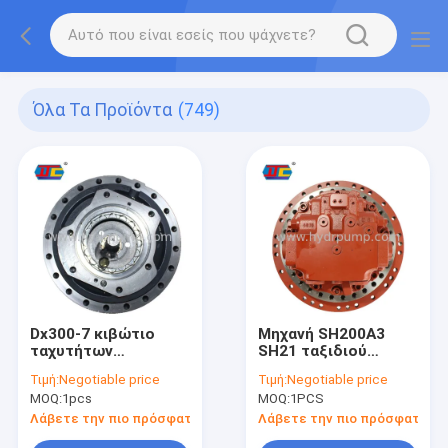
Όλα Τα Προϊόντα
(749)
Dx300-7 κιβώτιο
Μηχανή SH200A3
ταχυτήτων
SH21 ταξιδιού
εκσκαφέων
εκσκαφέων KYB MAG
Τιμή:
Negotiable price
Τιμή:
Negotiable price
πλαισίων εργαλείων
170VP-3800 για τον
MOQ:
1pcs
MOQ:
1PCS
ταξιδιού 403-00128
εκσκαφέα KYB
για Doosan
Λάβετε την πιο πρόσφατη τιμή
Λάβετε την πιο πρόσφατη τι