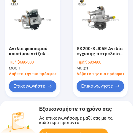
Αντλία ψεκασμού
SK200-8 J05E Αντλία
καυσίμου ντίζελ
έγχυσης πετρελαίου
SK330-8 J08E για
για βαριά κινητήρα
Τιμή:
$680-800
Τιμή:
$680-800
σύστημα καυσίμου
πετρελαίου
MOQ:
1
MOQ:
1
κινητήρα ντίζελ
βαρέως τύπου σε
Λάβετε την πιο πρόσφατη τιμή
Λάβετε την πιο πρόσφατη τι
μηχανήματα
κατασκευών
Επικοινωνήστε
Επικοινωνήστε
Εξοικονομήστε το χρόνο σας
Ας επικοινωνήσουμε μαζί σας με τα
καλύτερα προϊόντα.