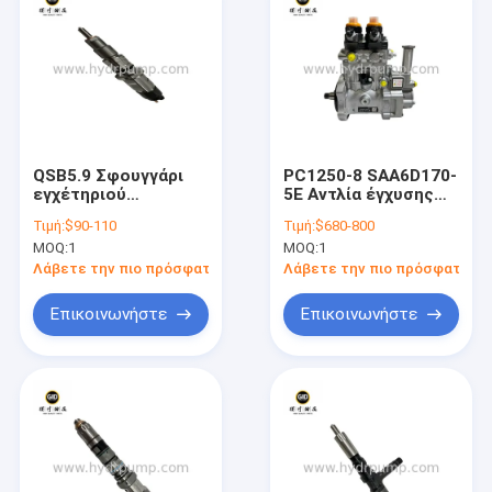
QSB5.9 Σφουγγάρι
PC1250-8 SAA6D170-
εγχέτηριού
5E Αντλία έγχυσης
πετρελαίου ντίζελ
πετρελαίου ντίζελ
Τιμή:
$90-110
Τιμή:
$680-800
για βαρέους
για βαρύ σύστημα
MOQ:
1
MOQ:
1
κινητήρες ντίζελ
καυσίμου κινητήρα
που
ντίζελ
Λάβετε την πιο πρόσφατη τιμή
Λάβετε την πιο πρόσφατη τι
χρησιμοποιούνται σε
κατασκευαστικά και
Επικοινωνήστε
Επικοινωνήστε
βιομηχανικά
μηχανήματα
Αρχική Σελίδα
Προϊόντα
Βίντεο