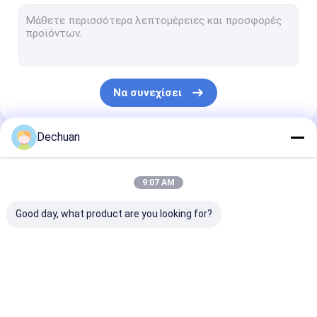
Επανασκευασμένες υδραυλικές αντλίες
Υδραυλική αντλία εκσκαφέων
Μέρη υδραυλικών αντλιών εκσκαφέων
Να συνεχίσει
Βαλβίδα ελέγχου εκσκαφέων
Εξάρτηση σφραγίδων εκσκαφέων
Dechuan
Οι Κατηγορίες Μας
Υδραυλική αντλία εργαλείων εκσκαφέων
9:07 AM
Ρυθμιστής υδραυλικών αντλιών
Good day, what product are you looking for?
Ανακουφιστική βαλβίδα εκσκαφέων
Υδραυλική μηχανή ανεμιστήρων
Επανασκευασμένες
Υδραυλική αντλία
Μέρη υδραυλι
Κοινή συνέλευση στροφέων
υδραυλικές αντλίες
εκσκαφέων
αντλιών εκσκ