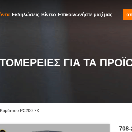
όντα
Εκδηλώσεις
Βίντεο
Επικοινωνήστε μαζί μας
α
ΤΟΜΈΡΕΙΕΣ ΓΙΑ ΤΑ ΠΡΟΪ
ς Κομάτσου PC200-7K
708-