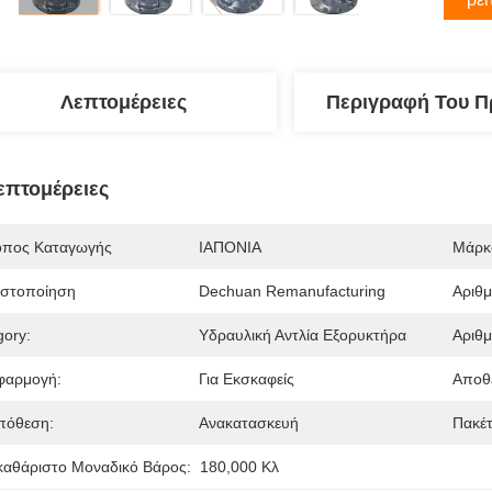
Λεπτομέρειες
Περιγραφή Του Π
επτομέρειες
όπος Καταγωγής
ΙΑΠΟΝΙΑ
Μάρκ
ιστοποίηση
Dechuan Remanufacturing
Αριθ
gory:
Υδραυλική Αντλία Εξορυκτήρα
Αριθμ
φαρμογή:
Για Εκσκαφείς
Αποθ
πόθεση:
Ανακατασκευή
Πακέτ
καθάριστο Μοναδικό Βάρος:
180,000 Κλ