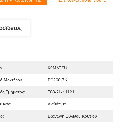
ροϊόντος
α
K0MATSU
μό Μοντέλου
PC200-7K
ός Τμήματος:
708-2L-41121
έματα:
Διαθέσιμο
ο:
Εξαγωγή Ξύλινου Κουτιού