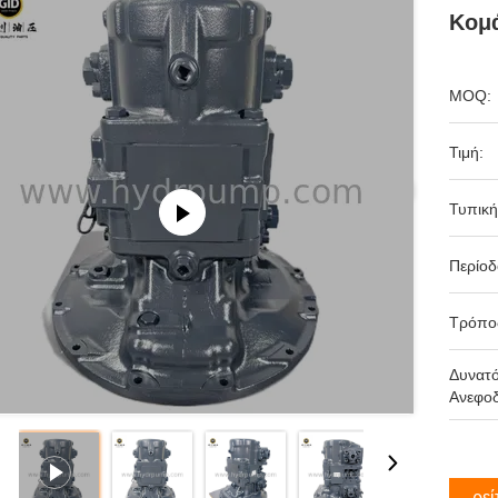
Κομ
MOQ:
Τιμή:
Τυπική
Περίο
Τρόπο
Δυνατ
Ανεφοδ
Βρεί