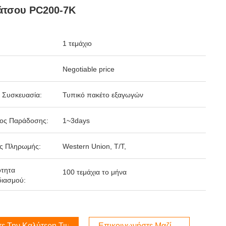
άτσου PC200-7K
1 τεμάχιο
Negotiable price
 Συσκευασία:
Τυπικό πακέτο εξαγωγών
δος Παράδοσης:
1~3days
ς Πληρωμής:
Western Union, T/T,
ότητα
100 τεμάχια το μήνα
ιασμού:
τε Την Καλύτερη Τιμή
Επικοινωνήστε Μαζί Μας