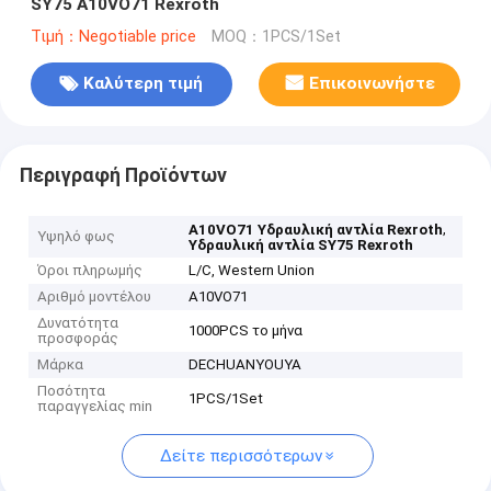
SY75 A10VO71 Rexroth
Τιμή：Negotiable price
MOQ：1PCS/1Set
Καλύτερη τιμή
Επικοινωνήστε
Περιγραφή Προϊόντων
,
Α10VO71 Υδραυλική αντλία Rexroth
Υψηλό φως
Υδραυλική αντλία SY75 Rexroth
Όροι πληρωμής
L/C, Western Union
Αριθμό μοντέλου
A10VO71
Δυνατότητα
1000PCS το μήνα
προσφοράς
Μάρκα
DECHUANYOUYA
Ποσότητα
1PCS/1Set
παραγγελίας min
Δείτε περισσότερων