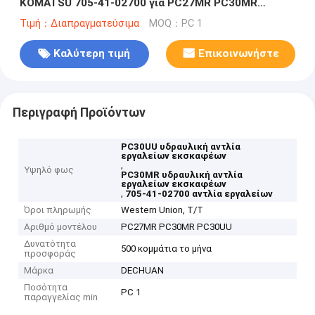
KOMATSU 705-41-02700 για PC27MR PC30MR
PC30UU
Τιμή：Διαπραγματεύσιμα
MOQ：PC 1
Καλύτερη τιμή
Επικοινωνήστε
Περιγραφή Προϊόντων
PC30UU υδραυλική αντλία
εργαλείων εκσκαφέων
,
Υψηλό φως
PC30MR υδραυλική αντλία
εργαλείων εκσκαφέων
,
705-41-02700 αντλία εργαλείων
Όροι πληρωμής
Western Union, T/T
Αριθμό μοντέλου
PC27MR PC30MR PC30UU
Δυνατότητα
500 κομμάτια το μήνα
προσφοράς
Μάρκα
DECHUAN
Ποσότητα
PC 1
παραγγελίας min