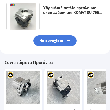
Υδραυλική αντλία εργαλείων
εκσκαφέων της KOMATSU 705-
41-02700 για PC27MR PC30MR
PC30UU
Να συνεχίσει
Συνιστώμενα Προϊόντα