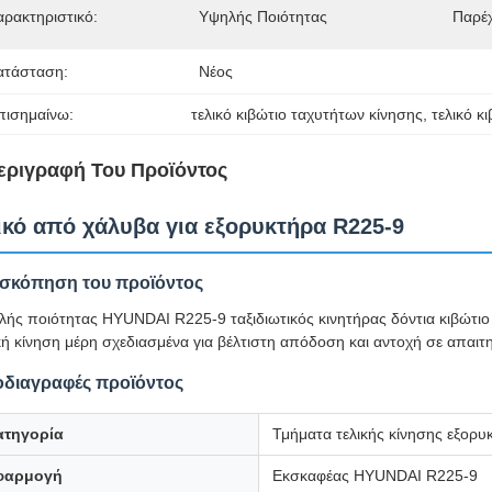
αρακτηριστικό:
Υψηλής Ποιότητας
Παρέ
ατάσταση:
Νέος
πισημαίνω:
τελικό κιβώτιο ταχυτήτων κίνησης
, 
τελικό κ
εριγραφή Του Προϊόντος
ικό από χάλυβα για εξορυκτήρα R225-9
σκόπηση του προϊόντος
λής ποιότητας HYUNDAI R225-9 ταξιδιωτικός κινητήρας δόντια κιβώτ
κή κίνηση μέρη σχεδιασμένα για βέλτιστη απόδοση και αντοχή σε απαιτ
διαγραφές προϊόντος
ατηγορία
Τμήματα τελικής κίνησης εξορυ
φαρμογή
Εκσκαφέας HYUNDAI R225-9