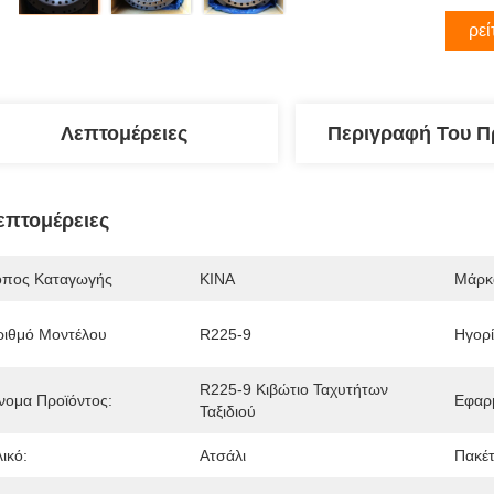
Βρεί
Λεπτομέρειες
Περιγραφή Του Π
επτομέρειες
όπος Καταγωγής
ΚΙΝΑ
Μάρκ
ριθμό Μοντέλου
R225-9
Ηγορί
R225-9 Κιβώτιο Ταχυτήτων 
νομα Προϊόντος:
Εφαρ
Ταξιδιού
ικό:
Ατσάλι
Πακέτ