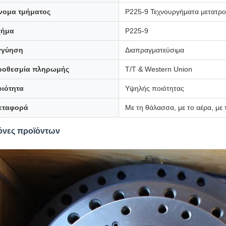
νομα τμήματος
Ρ225-9 Τεχνουργήματα μετατρο
χήμα
Ρ225-9
γγύηση
Διαπραγματεύσιμα
ροθεσμία πληρωμής
T/T & Western Union
οιότητα
Υψηλής ποιότητας
εταφορά
Με τη θάλασσα, με το αέρα, με 
όνες προϊόντων