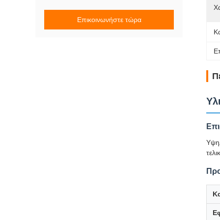
Χ
Επικοινωνήστε τώρα
Κ
Ε
Π
Υλ
Επι
Υψη
τελι
Προ
Κ
Ε