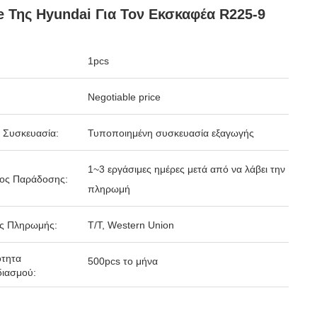
e Της Hyundai Για Τον Εκσκαφέα R225-9
1pcs
Negotiable price
 Συσκευασία:
Τυποποιημένη συσκευασία εξαγωγής
1~3 εργάσιμες ημέρες μετά από να λάβει την
δος Παράδοσης:
πληρωμή
ς Πληρωμής:
T/T, Western Union
ότητα
500pcs το μήνα
ιασμού: