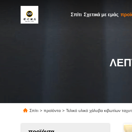
Σπίτι
Σχετικά με εμάς
προϊ
ΛΕΠ
Σπίτι
>
προϊόντα
>
Τελικό υλικό χάλυβα κιβωτίων ταχυ
προϊόντα