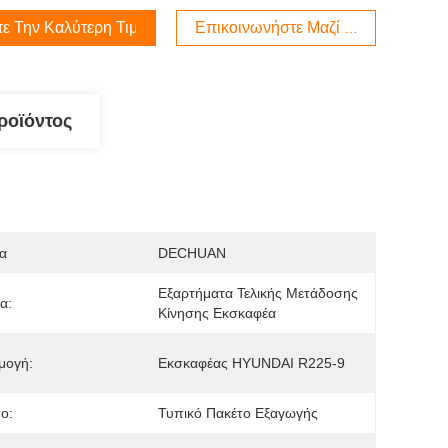
τε Την Καλύτερη Τιμή
Επικοινωνήστε Μαζί Μας
ροϊόντος
α
DECHUAN
Εξαρτήματα Τελικής Μετάδοσης 
α:
Κίνησης Εκσκαφέα
μογή:
Εκσκαφέας HYUNDAI R225-9
ο:
Τυπικό Πακέτο Εξαγωγής