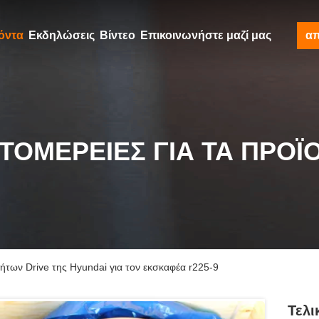
όντα
Εκδηλώσεις
Βίντεο
Επικοινωνήστε μαζί μας
α
ΤΟΜΈΡΕΙΕΣ ΓΙΑ ΤΑ ΠΡΟΪ
τήτων Drive της Hyundai για τον εκσκαφέα r225-9
Τελι