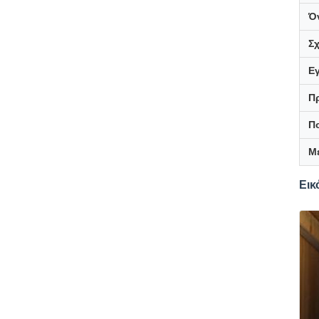
Ό
Σ
Ε
Π
Π
Μ
Εικ