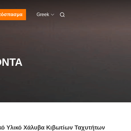
πόσπασμα
Greek
ΌΝΤΑ
κό Υλικό Χάλυβα Κιβωτίων Ταχυτήτων