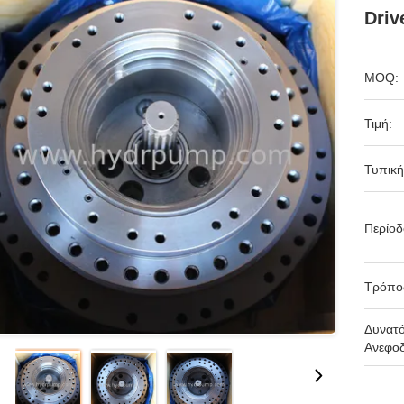
Driv
MOQ:
Τιμή:
Τυπική
Περίο
Τρόπο
Δυνατ
Ανεφοδ