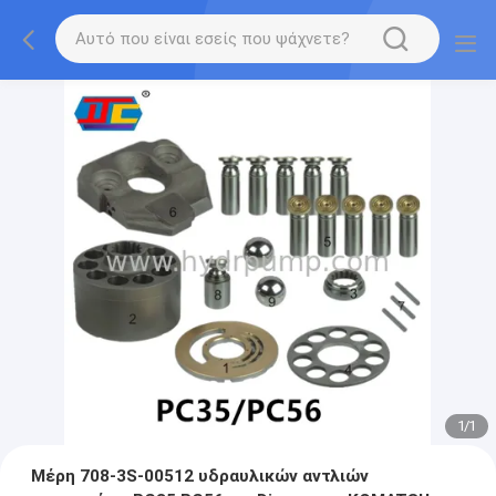
1
/
1
Μέρη 708-3S-00512 υδραυλικών αντλιών