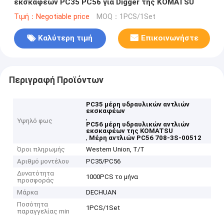
εκσκαφέων PC35 PC56 για Digger της KOMATSU
Τιμή：Negotiable price
MOQ：1PCS/1Set
Καλύτερη τιμή
Επικοινωνήστε
Περιγραφή Προϊόντων
PC35 μέρη υδραυλικών αντλιών
εκσκαφέων
,
Υψηλό φως
PC56 μέρη υδραυλικών αντλιών
εκσκαφέων της KOMATSU
,
Μέρη αντλιών PC56 708-3S-00512
Όροι πληρωμής
Western Union, T/T
Αριθμό μοντέλου
PC35/PC56
Δυνατότητα
1000PCS το μήνα
προσφοράς
Μάρκα
DECHUAN
Ποσότητα
1PCS/1Set
παραγγελίας min