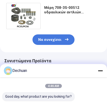
Μέρη 708-3S-00512
υδραυλικών αντλιών
εκσκαφέων PC35 PC56 για
Digger της KOMATSU
Να συνεχίσει
Συνιστώμενα Προϊόντα
Dechuan
4:46 AM
Good day, what product are you looking for?