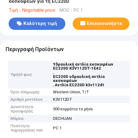
εκσκαφέων για τη EC220D
Τιμή：Negotiable price
MOQ：PC 1
Καλύτερη τιμή
Επικοινωνήστε
Περιγραφή Προϊόντων
Υδραυλική αντλία εκσκαφέων
EC220D K3V112DT-1E42
,
Υψηλό φως
EC220D υδραυλική αντλία
εκσκαφέων
,
Αντλία EC220D k3v112dt
Όροι πληρωμής
Western Union, T/T
Αριθμό μοντέλου
K3V112DT
Δυνατότητα
500 κομμάτια το μήνα
προσφοράς
Μάρκα
DECHUAN
Ποσότητα
PC 1
παραγγελίας min