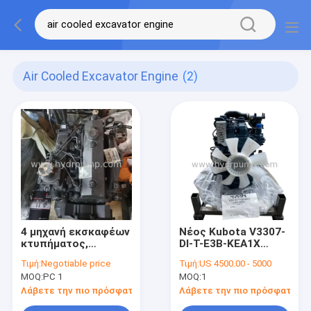
Air Cooled Excavator Engine
(2)
4 μηχανή εκσκαφέων
Νέος Kubota V3307-
κτυπήματος,
DI-T-E3B-KEA1X
δροσισμένη αέρας
Συγκρότημα
Τιμή:
Negotiable price
Τιμή:
US 4500.00 - 5000
συνέλευση B3.3
κινητήρα ντίζελ για
MOQ:
PC 1
MOQ:
1
μηχανών της
κατασκευαστικά
Cummins
μηχανήματα και
Λάβετε την πιο πρόσφατη τιμή
Λάβετε την πιο πρόσφατη τι
ανασκαφές