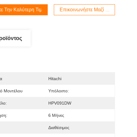
τε Την Καλύτερη Τιμή
Επικοινωνήστε Μαζί Μας
ροϊόντος
α
Hitachi
μό Μοντέλου
Υπόλοιπο:
έλο:
HPV091DW
ηση:
6 Μήνες
Διαθέσιμος