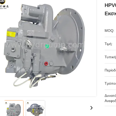
HPV
Εκσκ
MOQ:
Τιμή:
Τυπική
Περίο
Τρόπο
Δυνατ
Ανεφοδ