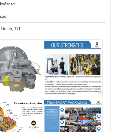
οιότητα
εμα
 Union, T/T