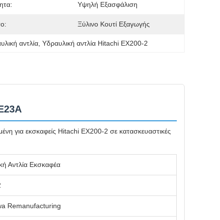
ητα:
Υψηλή Εξασφάλιση
ο:
Ξύλινο Κουτί Εξαγωγής
υλική αντλία
, 
Υδραυλική αντλία Hitachi EX200-2
RE23A
νη για εκσκαφείς Hitachi EX200-2 σε κατασκευαστικές
κή Αντλία Εκσκαφέα
2
a Remanufacturing