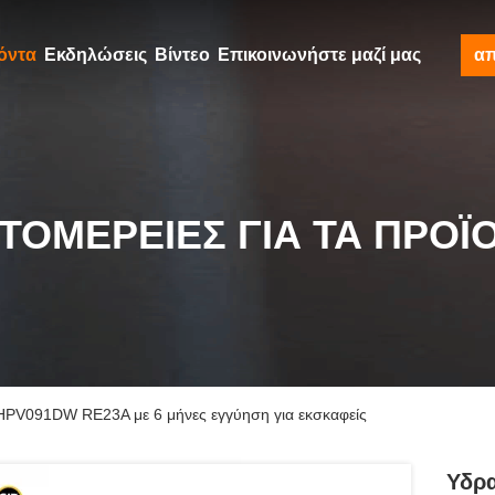
όντα
Εκδηλώσεις
Βίντεο
Επικοινωνήστε μαζί μας
α
ΤΟΜΈΡΕΙΕΣ ΓΙΑ ΤΑ ΠΡΟΪ
 HPV091DW RE23A με 6 μήνες εγγύηση για εκσκαφείς
Υδρα