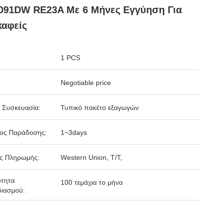
091DW RE23A Με 6 Μήνες Εγγύηση Για
αφείς
1 PCS
Negotiable price
 Συσκευασία:
Τυπικό πακέτο εξαγωγών
δος Παράδοσης:
1~3days
ς Πληρωμής:
Western Union, T/T,
ότητα
100 τεμάχια το μήνα
ιασμού: