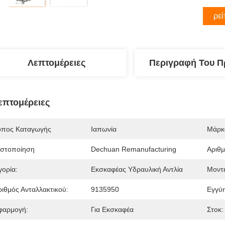
Βρεί
Λεπτομέρειες
Περιγραφή Του Π
επτομέρειες
όπος Καταγωγής
Ιαπωνία
Μάρκ
ιστοποίηση
Dechuan Remanufacturing
Αριθ
γορία:
Εκσκαφέας Υδραυλική Αντλία
Μοντ
ριθμός Ανταλλακτικού:
9135950
Εγγύ
φαρμογή:
Για Εκσκαφέα
Στοκ: