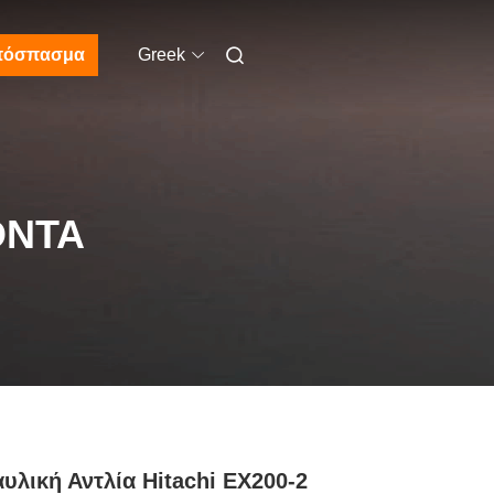
πόσπασμα
Greek
ΌΝΤΑ
υλική Αντλία Hitachi EX200-2