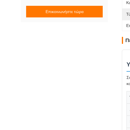
Κ
Επικοινωνήστε τώρα
Τ
Ε
Π
Υ
Σ
κ