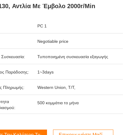
30, Αντλία Με Έμβολο 2000r/Min
PC 1
Negotiable price
 Συσκευασία:
Τυποποιημένη συσκευασία εξαγωγής
δος Παράδοσης:
1~3days
ς Πληρωμής:
Western Union, T/T,
ότητα
500 κομμάτια το μήνα
ιασμού:
τε Την Καλύτερη Τιμή
Επικοινωνήστε Μαζί Μας