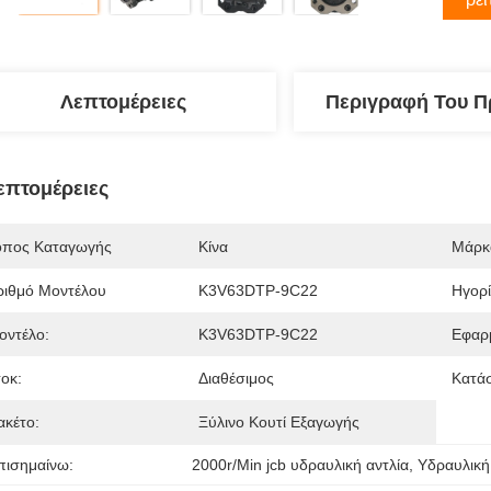
Λεπτομέρειες
Περιγραφή Του Π
επτομέρειες
όπος Καταγωγής
Κίνα
Μάρκ
ριθμό Μοντέλου
K3V63DTP-9C22
Ηγορί
οντέλο:
K3V63DTP-9C22
Εφαρ
τοκ:
Διαθέσιμος
Κατά
ακέτο:
Ξύλινο Κουτί Εξαγωγής
πισημαίνω:
2000r/Min jcb υδραυλική αντλία
, 
Υδραυλική