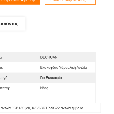
ροϊόντος
α
DECHUAN
α:
Εκσκαφέας Υδραυλική Αντλία
μογή:
Για Εκσκαφέα
σταση:
Νέος
 αντλία JCB130 jcb
, 
Κ3V63DTP-9C22 αντλία έμβολο