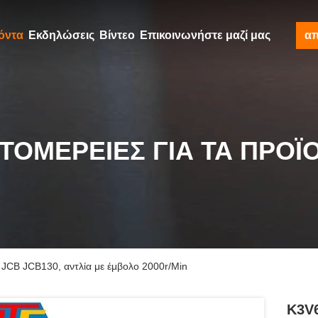
όντα
Εκδηλώσεις
Βίντεο
Επικοινωνήστε μαζί μας
α
ΤΟΜΈΡΕΙΕΣ ΓΙΑ ΤΑ ΠΡΟΪ
JCB JCB130, αντλία με έμβολο 2000r/Min
K3V6