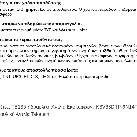
λέτε για τον χρόνο παράδοσης;
πόθεμα: 1-3 ημέρες. Εκτός αποθέματος: Ο χρόνος παράδοσης εξαρτάτα
σφορά.
 μπορώ να πληρώσω την παραγγελία;
όμαστε πληρωμή μέσω T/T και Western Union.
α είναι τα κύρια προϊόντα σας;
ικευόμαστε σε ανταλλακτικά εκσκαφέων, συμπεριλαμβανομένων υδραυλ
ντευόμενων κινητήρων, συγκροτημάτων κινητήρων ταξιδιού, υδραυλικ
μιστών υδραυλικών αντλιών, βαλβίδων ελέγχου εκσκαφέων, συγκροτημ
αφέων, ανταλλακτικών κινητήρων ανακούφισης εκσκαφέων, ανταλλακτι
ους τρόπους αποστολής προσφέρετε;
, TNT, UPS, FEDEX, EMS, δια θαλάσσης ή αεροπορικώς.
κέτες:
TB135 Υδραυλική Αντλία Εκσκαφέων
,
K3V63DTP-9N14T 
αυλική Αντλία Takeuchi