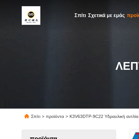
Σπίτι
Σχετικά με εμάς
προϊ
ΛΕΠ
Σπίτι
>
προϊόντα
>
K3V63DTP-9C22 Υδραυλική αντλία 
προϊόντα