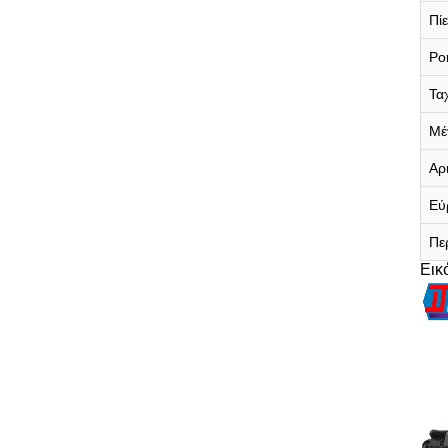
Πί
Ρο
Τα
Μέ
Αρ
Εύ
Πε
Εικ