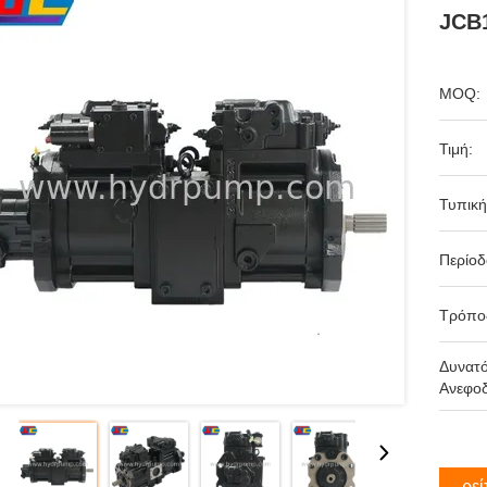
JCB1
MOQ:
Τιμή:
Τυπική
Περίο
Τρόπο
Δυνατ
Ανεφοδ
Βρεί