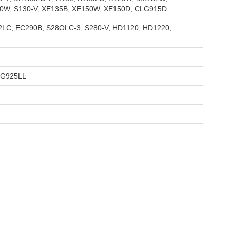
0W, S130-V, XE135B, XE150W, XE150D, CLG915D
LC, EC290B, S28OLC-3, S280-V, HD1120, HD1220,
LG925LL