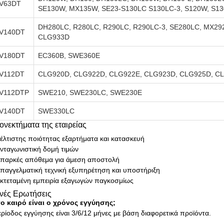
V63DT
SE130W, MX135W, SE23-S130LC S130LC-3, S120W, S13
DH280LC, R280LC, R290LC, R290LC-3, SE280LC, MX292
V140DT
CLG933D
V180DT
EC360B, SWE360E
V112DT
CLG920D, CLG922D, CLG922E, CLG923D, CLG925D, C
V112DTP
SWE210, SWE230LC, SWE230E
V140DT
SWE330LC
ονεκτήματα της εταιρείας
έλτιστης ποιότητας εξαρτήματα και κατασκευή
νταγωνιστική δομή τιμών
παρκές απόθεμα για άμεση αποστολή
παγγελματική τεχνική εξυπηρέτηση και υποστήριξη
κτεταμένη εμπειρία εξαγωγών παγκοσμίως
νές Ερωτήσεις
ο καιρό είναι ο χρόνος εγγύησης;
ρίοδος εγγύησης είναι 3/6/12 μήνες με βάση διαφορετικά προϊόντα.