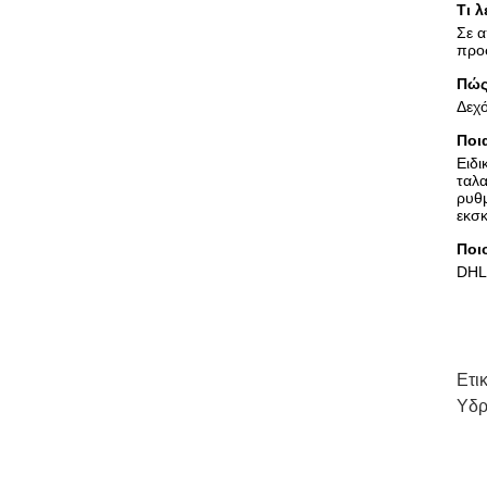
Τι 
Σε α
προ
Πώς
Δεχ
Ποι
Ειδ
ταλα
ρυθ
εκσκ
Ποι
DHL
Ετι
Υδρ