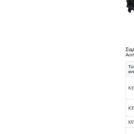
Συμ
Αυτή
Τύ
αν
K3
K3
K5