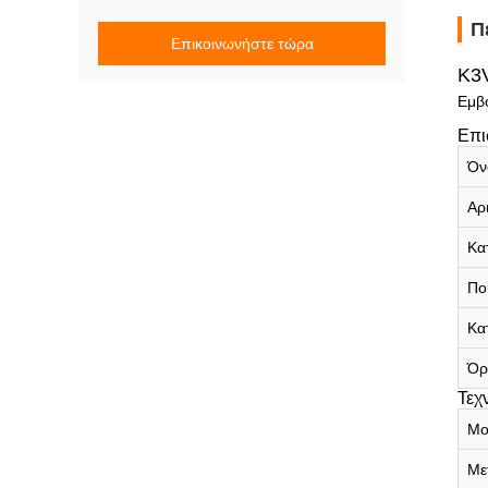
Π
Επικοινωνήστε τώρα
K3V
Εμβ
Επι
Όν
Αρ
Κα
Πο
Κα
Όρ
Τεχ
Μο
Με