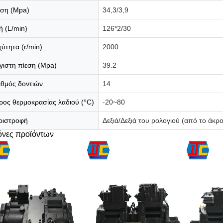
εση (Mpa)
34,3/3,9
ή (L/min)
126*2/30
χύτητα (r/min)
2000
γιστη πίεση (Mpa)
39.2
ιθμός δοντιών
14
ρος θερμοκρασίας λαδιού (°C)
-20~80
ριστροφή
Δεξιά/Δεξιά του ρολογιού (από το άκρ
όνες προϊόντων