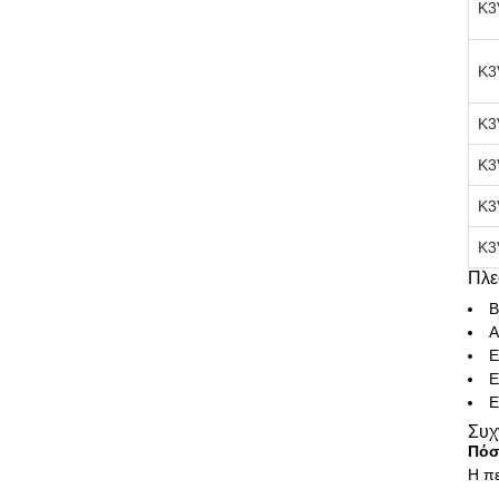
K3
K3
K3
K3
K3
K3
Πλε
Β
Α
Ε
Ε
Ε
Συχ
Πόσ
Η πε