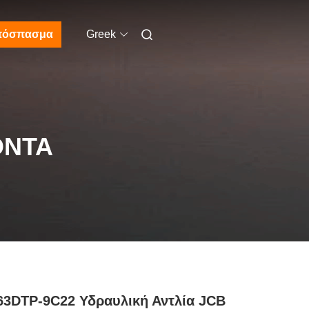
πόσπασμα
Greek
ΌΝΤΑ
3DTP-9C22 Υδραυλική Αντλία JCB