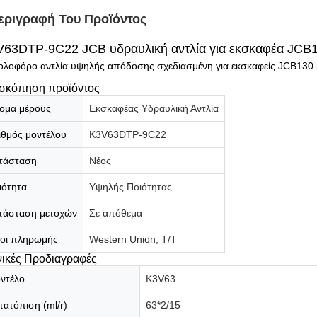
εριγραφή Του Προϊόντος
63DTP-9C22 JCB υδραυλική αντλία για εκσκαφέα JCB
ολοφόρο αντλία υψηλής απόδοσης σχεδιασμένη για εκσκαφείς JCB130 
σκόπηση προϊόντος
ομα μέρους
Εκσκαφέας Υδραυλική Αντλία
ιθμός μοντέλου
K3V63DTP-9C22
τάσταση
Νέος
ιότητα
Υψηλής Ποιότητας
τάσταση μετοχών
Σε απόθεμα
οι πληρωμής
Western Union, T/T
νικές Προδιαγραφές
ντέλο
K3V63
τατόπιση (ml/r)
63*2/15