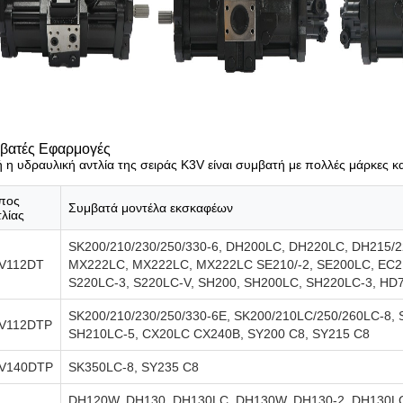
βατές Εφαρμογές
 η υδραυλική αντλία της σειράς K3V είναι συμβατή με πολλές μάρκες κ
πος
Συμβατά μοντέλα εκσκαφέων
τλίας
SK200/210/230/250/330-6, DH200LC, DH220LC, DH215/2
V112DT
MX222LC, MX222LC, MX222LC SE210/-2, SE200LC, EC21
S220LC-3, S220LC-V, SH200, SH200LC, SH220LC-3, HD
SK200/210/230/250/330-6E, SK200/210LC/250/260LC-8, 
V112DTP
SH210LC-5, CX20LC CX240B, SY200 C8, SY215 C8
V140DTP
SK350LC-8, SY235 C8
DH120W, DH130, DH130LC, DH130W, DH130-2, DH130LC